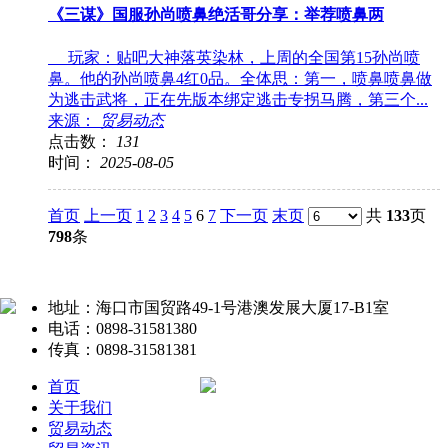
《三谋》国服孙尚喷鼻绝活哥分享：举荐喷鼻两
玩家：贴吧大神落英染林，上周的全国第15孙尚喷
鼻。他的孙尚喷鼻4红0品。全体思：第一，喷鼻喷鼻做
为逃击武将，正在先版本绑定逃击专拐马腾，第三个...
来源：
贸易动态
点击数：
131
时间：
2025-08-05
首页
上一页
1
2
3
4
5
6
7
下一页
末页
共
133
页
798
条
地址：海口市国贸路49-1号港澳发展大厦17-B1室
电话：0898-31581380
传真：0898-31581381
首页
关于我们
贸易动态