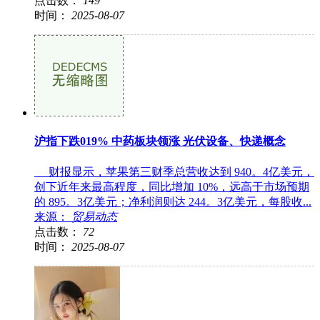
点击数：
149
时间：
2025-08-07
沪指下跌019% 中药板块领涨 光伏设备、快递概念
财报显示，苹果第三财季总营收达到 940。4亿美元，
创下近年来最高程度，同比增加 10%，远高于市场预期
的 895。3亿美元；净利润则达 244。3亿美元，每股收...
来源：
贸易动态
点击数：
72
时间：
2025-08-07